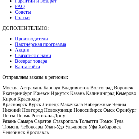
Гарантии и возврат
FAQ
Советы
Статьи
ДОПОЛНИТЕЛЬНО:
Производители
Партнёрская программа
Акции
Связаться с нами
Возврат товара
Карта сайта
Отправляем заказы в регионы:
Москва Астрахань Барнаул Владивосток Волгоград Воронеж
Екатеринбург Ижевск Иркутск Казань Калининград Кемерово
Киров Краснодар
Красноярск Курск Липецк Махачкала Набережные Челны
Нижний Новгород Новокузнецк Новосибирск Омск Оренбург
Пенза Пермь Ростов-на-Дону
Рязань Самара Саратов Ставрополь Тольятти Томск Тула
Тюмень Чебоксары Улан-Удэ Ульяновск Уфа Хабаровск
Челябинск Ярославль