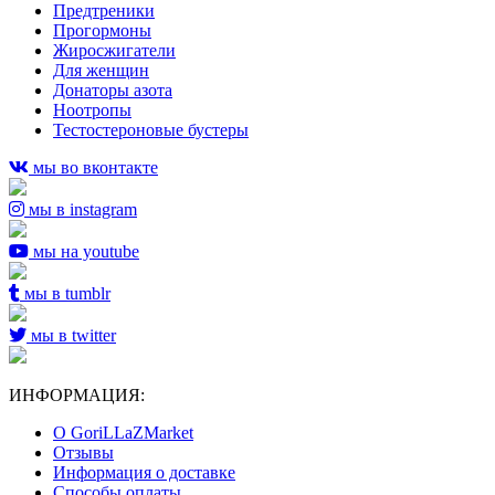
Предтреники
Прогормоны
Жиросжигатели
Для женщин
Донаторы азота
Ноотропы
Тестостероновые бустеры
мы во вконтакте
мы в instagram
мы на youtube
мы в tumblr
мы в twitter
ИНФОРМАЦИЯ:
О GoriLLaZMarket
Отзывы
Информация о доставке
Способы оплаты