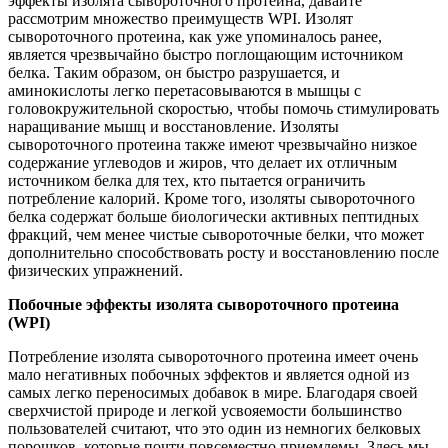
эффекты изолята сывороточного протеина, давайте
рассмотрим множество преимуществ WPI. Изолят
сывороточного протеина, как уже упоминалось ранее,
является чрезвычайно быстро поглощающим источником
белка. Таким образом, он быстро разрушается, и
аминокислоты легко перетасовываются в мышцы с
головокружительной скоростью, чтобы помочь стимулировать
наращивание мышц и восстановление. Изоляты
сывороточного протеина также имеют чрезвычайно низкое
содержание углеводов и жиров, что делает их отличным
источником белка для тех, кто пытается ограничить
потребление калорий. Кроме того, изоляты сывороточного
белка содержат больше биологически активных пептидных
фракций, чем менее чистые сывороточные белки, что может
дополнительно способствовать росту и восстановлению после
физических упражнений.
Побочные эффекты изолята сывороточного протеина
(WPI)
Потребление изолята сывороточного протеина имеет очень
мало негативных побочных эффектов и является одной из
самых легко переносимых добавок в мире. Благодаря своей
сверхчистой природе и легкой усвояемости большинство
пользователей считают, что это один из немногих белковых
порошков, которые почти повсеместно приемлемы. Здесь мы