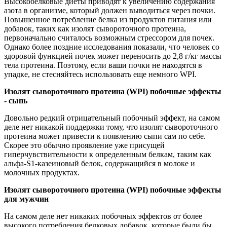
Высокобелковые диеты приводят к увеличению содержания
азота в организме, который должен выводиться через почки.
Повышенное потребление белка из продуктов питания или
добавок, таких как изолят сывороточного протеина,
первоначально считалось возможным стрессором для почек.
Однако более поздние исследования показали, что человек со
здоровой функцией почек может переносить до 2,8 г/кг массы
тела протеина. Поэтому, если ваши почки не находятся в
упадке, не стесняйтесь использовать еще немного WPI.
Изолят сывороточного протеина (WPI) побочные эффекты
- сыпь
Довольно редкий отрицательный побочный эффект, на самом
деле нет никакой поддержки тому, что изолят сывороточного
протеина может привести к появлению сыпи сам по себе.
Скорее это обычно проявление уже присущей
гиперчувствительности к определенным белкам, таким как
альфа-S1-казеиновый белок, содержащийся в молоке и
молочных продуктах.
Изолят сывороточного протеина (WPI) побочные эффекты
для мужчин
На самом деле нет никаких побочных эффектов от более
высокого потребления белковых добавок, которые были бы