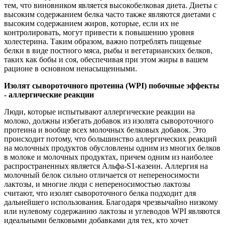
тем, что виновником является высокобелковая диета. Диеты с
высоким содержанием белка часто также являются диетами с
высоким содержанием жиров, которые, если их не
контролировать, могут привести к повышению уровня
холестерина. Таким образом, важно потреблять пищевые
белки в виде постного мяса, рыбы и вегетарианских белков,
таких как бобы и соя, обеспечивая при этом жиры в вашем
рационе в основном ненасыщенными.
Изолят сывороточного протеина (WPI) побочные эффекты
- аллергические реакции
Люди, которые испытывают аллергические реакции на
молоко, должны избегать добавок из изолята сывороточного
протеина и вообще всех молочных белковых добавок. Это
происходит потому, что большинство аллергических реакций
на молочных продуктов обусловлены одним из многих белков
в молоке и молочных продуктах, причем одним из наиболее
распространенных является Альфа-S1-казеин. Аллергия на
молочный белок сильно отличается от непереносимости
лактозы, и многие люди с непереносимостью лактозы
считают, что изолят сывороточного белка подходит для
дальнейшего использования. Благодаря чрезвычайно низкому
или нулевому содержанию лактозы и углеводов WPI являются
идеальными белковыми добавками для тех, кто хочет