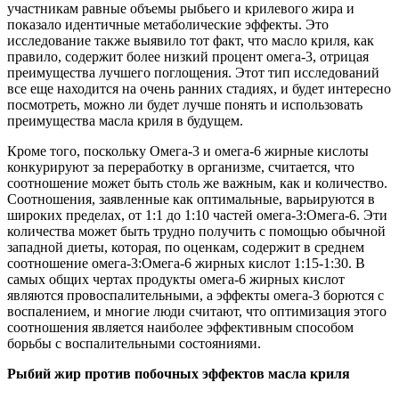
участникам равные объемы рыбьего и крилевого жира и
показало идентичные метаболические эффекты. Это
исследование также выявило тот факт, что масло криля, как
правило, содержит более низкий процент омега-3, отрицая
преимущества лучшего поглощения. Этот тип исследований
все еще находится на очень ранних стадиях, и будет интересно
посмотреть, можно ли будет лучше понять и использовать
преимущества масла криля в будущем.
Кроме того, поскольку Омега-3 и омега-6 жирные кислоты
конкурируют за переработку в организме, считается, что
соотношение может быть столь же важным, как и количество.
Соотношения, заявленные как оптимальные, варьируются в
широких пределах, от 1:1 до 1:10 частей омега-3:Омега-6. Эти
количества может быть трудно получить с помощью обычной
западной диеты, которая, по оценкам, содержит в среднем
соотношение омега-3:Омега-6 жирных кислот 1:15-1:30. В
самых общих чертах продукты омега-6 жирных кислот
являются провоспалительными, а эффекты омега-3 борются с
воспалением, и многие люди считают, что оптимизация этого
соотношения является наиболее эффективным способом
борьбы с воспалительными состояниями.
Рыбий жир против побочных эффектов масла криля