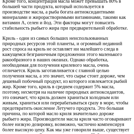
Кроме того, концентрация масла может превышать 80% в
большей части продукта, который используется в
производстве масла, а рыба богата антиоксидантными
минералами и жирорастворимыми витаминами, такими как
витамин А, селен и йод. Эти факторы могут повысить
стабильность рыбьего жира при предварительной обработке.
Криль - один из самых больших неиспользованных
природных ресурсов этой планеты, и огромный недавний
рост спроса на криль не оставляет ни малейшего следа в
кажущемся безграничным предложении этого маленького
ракообразного в наших океанах. Однако обработка,
необходимая для получения крилевого масла, очень
отличается. Криль заготавливается с главной целью
получения масла, а это значит, что сырье стоит дороже, чем
дешевый побочный продукт, из которого извлекается рыбий
жир. Кроме того, криль в среднем содержит 5% масла,
поэтому, несмотря на наличие природных антиоксидантов,
это означает, что криль должен храниться холодным или
живым, храниться или перерабатываться сразу в море, чтобы
предотвратить окисление Летучего продукта. Это большая
причина, по которой масло криля значительно дороже
рыбьего жира. Производители масла криля часто оговаривают
более низкую дозировку, возможно, частично компенсируя
более высокую цену. Как мы уже говорили выше, существует