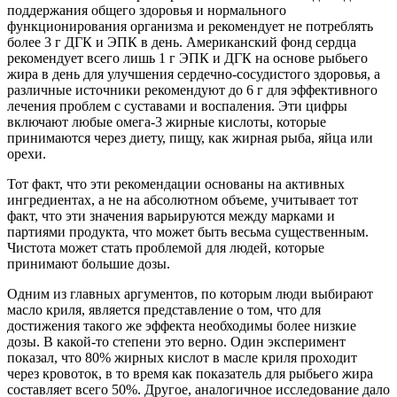
поддержания общего здоровья и нормального
функционирования организма и рекомендует не потреблять
более 3 г ДГК и ЭПК в день. Американский фонд сердца
рекомендует всего лишь 1 г ЭПК и ДГК на основе рыбьего
жира в день для улучшения сердечно-сосудистого здоровья, а
различные источники рекомендуют до 6 г для эффективного
лечения проблем с суставами и воспаления. Эти цифры
включают любые омега-3 жирные кислоты, которые
принимаются через диету, пищу, как жирная рыба, яйца или
орехи.
Тот факт, что эти рекомендации основаны на активных
ингредиентах, а не на абсолютном объеме, учитывает тот
факт, что эти значения варьируются между марками и
партиями продукта, что может быть весьма существенным.
Чистота может стать проблемой для людей, которые
принимают большие дозы.
Одним из главных аргументов, по которым люди выбирают
масло криля, является представление о том, что для
достижения такого же эффекта необходимы более низкие
дозы. В какой-то степени это верно. Один эксперимент
показал, что 80% жирных кислот в масле криля проходит
через кровоток, в то время как показатель для рыбьего жира
составляет всего 50%. Другое, аналогичное исследование дало