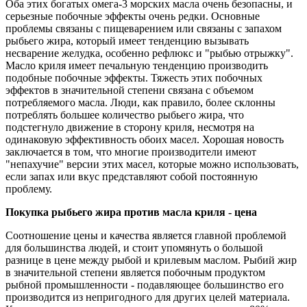
Оба этих богатых омега-3 морских масла очень безопасны, и
серьезные побочные эффекты очень редки. Основные
проблемы связаны с пищеварением или связаны с запахом
рыбьего жира, который имеет тенденцию вызывать
несварение желудка, особенно рефлюкс и "рыбью отрыжку".
Масло криля имеет печальную тенденцию производить
подобные побочные эффекты. Тяжесть этих побочных
эффектов в значительной степени связана с объемом
потребляемого масла. Люди, как правило, более склонны
потреблять большее количество рыбьего жира, что
подстегнуло движение в сторону криля, несмотря на
одинаковую эффективность обоих масел. Хорошая новость
заключается в том, что многие производители имеют
"непахучие" версии этих масел, которые можно использовать,
если запах или вкус представляют собой постоянную
проблему.
Покупка рыбьего жира против масла криля - цена
Соотношение цены и качества является главной проблемой
для большинства людей, и стоит упомянуть о большой
разнице в цене между рыбой и крилевым маслом. Рыбий жир
в значительной степени является побочным продуктом
рыбной промышленности - подавляющее большинство его
производится из непригодного для других целей материала.