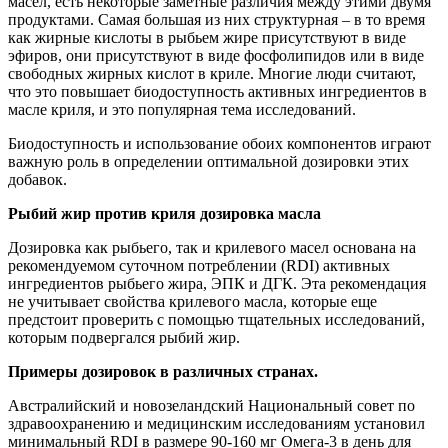
масел, есть некоторые заметные различия между этими двумя
продуктами. Самая большая из них структурная – в то время
как жирные кислоты в рыбьем жире присутствуют в виде
эфиров, они присутствуют в виде фосфолипидов или в виде
свободных жирных кислот в криле. Многие люди считают,
что это повышает биодоступность активных ингредиентов в
масле криля, и это популярная тема исследований.
Биодоступность и использование обоих компонентов играют
важную роль в определении оптимальной дозировки этих
добавок.
Рыбий жир против криля дозировка масла
Дозировка как рыбьего, так и крилевого масел основана на
рекомендуемом суточном потреблении (RDI) активных
ингредиентов рыбьего жира, ЭПК и ДГК. Эта рекомендация
не учитывает свойства крилевого масла, которые еще
предстоит проверить с помощью тщательных исследований,
которым подвергался рыбий жир.
Примеры дозировок в различных странах.
Австралийский и новозеландский Национальный совет по
здравоохранению и медицинским исследованиям установил
минимальный RDI в размере 90-160 мг Омега-3 в день для