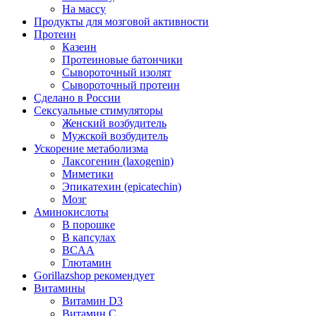
На массу
Продукты для мозговой активности
Протеин
Казеин
Протеиновые батончики
Сывороточный изолят
Сывороточный протеин
Сделано в России
Сексуальные стимуляторы
Женский возбудитель
Мужской возбудитель
Ускорение метаболизма
Лаксогенин (laxogenin)
Миметики
Эпикатехин (epicatechin)
Мозг
Аминокислоты
В порошке
В капсулах
BCAA
Глютамин
Gorillazshop рекомендует
Витамины
Витамин D3
Витамин С