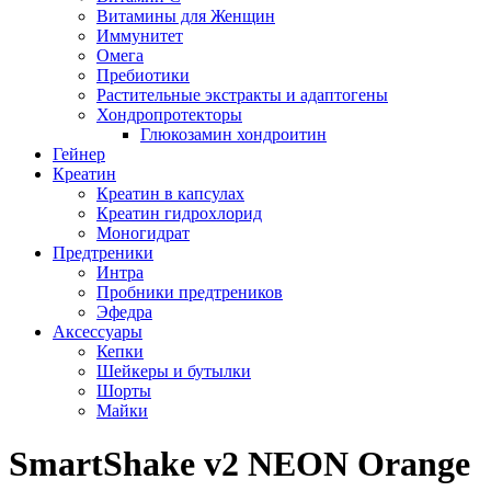
Витамины для Женщин
Иммунитет
Омега
Пребиотики
Растительные экстракты и адаптогены
Хондропротекторы
Глюкозамин хондроитин
Гейнер
Креатин
Креатин в капсулах
Креатин гидрохлорид
Моногидрат
Предтреники
Интра
Пробники предтреников
Эфедра
Аксессуары
Кепки
Шейкеры и бутылки
Шорты
Майки
SmartShake v2 NEON Orange