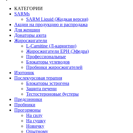
КАТЕГОРИИ
SARMs
SARM Liquid (Жидкая версия)
Акции на продукцию и распродажа
Для женщин
Донаторы азота
Жиросжигатели
L-Carnitine (Л-карнитин)
Жиросжигатели EPH (Эфедра)
Профессиональные
Блокаторы углеводов
Пробники жиросжигателей
Изотоник
Послекурсовая терапия
Блокаторы эстрогена
Защита печени
Тестостероновые бустеры
Предсонники
Пробники
Прогормоны
На силу
На сушку
Новичку
Опытному