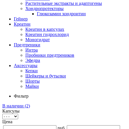
Растительные экстракты и адаптогены
Хондропротекторы
Глюкозамин хондроитин
Гейнер
Креатин
Креатин в капсулах
Креатин гидрохлорид
Моногидрат
Предтреники
Интра
Пробники предтреников
Эфедра
Аксессуары
Кепки
Шейкеры и бутылки
Шорты
Майки
Фильтр
В наличии
(2)
Капсулы
Цена
руб.