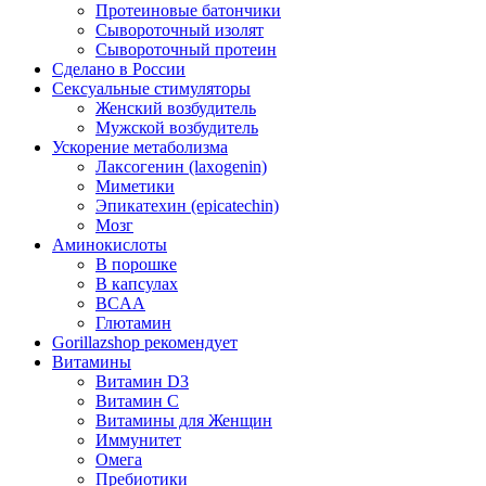
Протеиновые батончики
Сывороточный изолят
Сывороточный протеин
Сделано в России
Сексуальные стимуляторы
Женский возбудитель
Мужской возбудитель
Ускорение метаболизма
Лаксогенин (laxogenin)
Миметики
Эпикатехин (epicatechin)
Мозг
Аминокислоты
В порошке
В капсулах
BCAA
Глютамин
Gorillazshop рекомендует
Витамины
Витамин D3
Витамин С
Витамины для Женщин
Иммунитет
Омега
Пребиотики