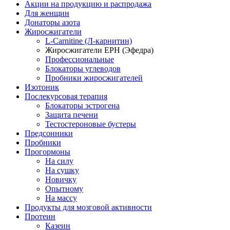
Акции на продукцию и распродажа
Для женщин
Донаторы азота
Жиросжигатели
L-Carnitine (Л-карнитин)
Жиросжигатели EPH (Эфедра)
Профессиональные
Блокаторы углеводов
Пробники жиросжигателей
Изотоник
Послекурсовая терапия
Блокаторы эстрогена
Защита печени
Тестостероновые бустеры
Предсонники
Пробники
Прогормоны
На силу
На сушку
Новичку
Опытному
На массу
Продукты для мозговой активности
Протеин
Казеин