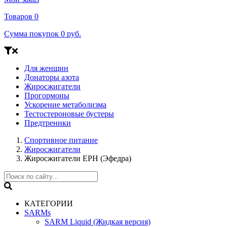
Товаров
0
Сумма покупок
0 руб.
Для женщин
Донаторы азота
Жиросжигатели
Прогормоны
Ускорение метаболизма
Тестостероновые бустеры
Предтреники
Спортивное питание
Жиросжигатели
Жиросжигатели EPH (Эфедра)
КАТЕГОРИИ
SARMs
SARM Liquid (Жидкая версия)