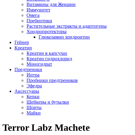
Витамины для Женщин
Иммунитет
Омега
Пребиотики
Растительные экстракты и адаптогены
Хондропротекторы
Глюкозамин хондроитин
Гейнер
Креатин
Креатин в капсулах
Креатин гидрохлорид
Моногидрат
Предтреники
Интра
Пробники предтреников
Эфедра
Аксессуары
Кепки
Шейкеры и бутылки
Шорты
Майки
Terror Labz Machete