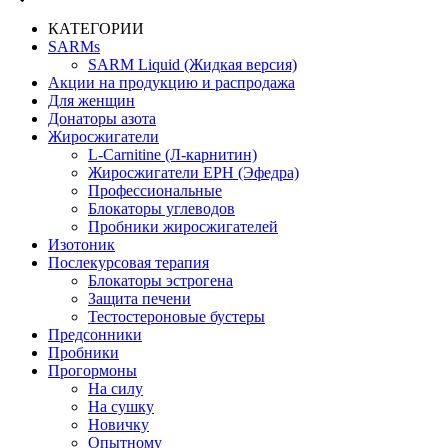
КАТЕГОРИИ
SARMs
SARM Liquid (Жидкая версия)
Акции на продукцию и распродажа
Для женщин
Донаторы азота
Жиросжигатели
L-Carnitine (Л-карнитин)
Жиросжигатели EPH (Эфедра)
Профессиональные
Блокаторы углеводов
Пробники жиросжигателей
Изотоник
Послекурсовая терапия
Блокаторы эстрогена
Защита печени
Тестостероновые бустеры
Предсонники
Пробники
Прогормоны
На силу
На сушку
Новичку
Опытному