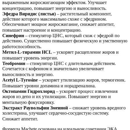
выраженным жиросжигающим эффектом. Улучшает
концентрацию, повышает энергию и выносливость.
Эфедра Виридис (листья)
– растительный компонент,
действие которого максимально схоже с эфедрином.
Обеспечивает мощное жиросжигание, снижает аппетит,
повышает настроение и концентрацию.
Синефрин
– стимулятор ЦНС, который схож с эфедрой по
действию. Существенно повышает физическую и умственную
работоспособность.
Метил-L-тирамин HCL
– ускоряет расщепление жиров и
повышает уровень энергии.
Теобромин
– стимулятор ЦНС с длительным действием.
Сочетается с кофеином и значительно увеличивает
выносливость и энергию.
Acetyl L-Tyrosine
– ускоряет утилизацию жиров, термогеник.
Повышает уровни допамина и норадреналина.
Октопамин Гидрохлорид
– ускоряет процесс извлечения
жиров из депо и их утилизации. Повышает энергию и
ментальную фокусировку.
Экстракт Раувольфии Змеиной
– снижает уровень вредного
холестерина, улучшает сердечно-сосудистую систему.
Снижает аппетит.
Формула Machete основана на идеальном сочетании ЭКА,