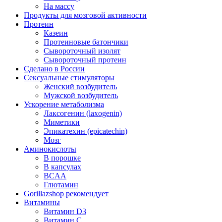
На массу
Продукты для мозговой активности
Протеин
Казеин
Протеиновые батончики
Сывороточный изолят
Сывороточный протеин
Сделано в России
Сексуальные стимуляторы
Женский возбудитель
Мужской возбудитель
Ускорение метаболизма
Лаксогенин (laxogenin)
Миметики
Эпикатехин (epicatechin)
Мозг
Аминокислоты
В порошке
В капсулах
BCAA
Глютамин
Gorillazshop рекомендует
Витамины
Витамин D3
Витамин С