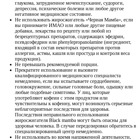
глаукома, затрудненное мочеиспускание, судороги,
депрессия, психические болезни или любое другое
негативное медицинское состояние.
Не использовать жиросжигатель «Черная Мамба», если
вы принимаете ИМАО или любые другие пищевые
добавки, лекарства по рецепту или любой из
безрецептурных препаратов, содержащих эфедрин,
псевдоэфедрин или phenylepropanolamine (ингредиент,
входящий в состав некоторых препаратов против
аллергии, астмы, кашля или простуда и контроля веса
продукции).
Не превышать рекомендуемой порции.
Прекратите использование и вызовите
квалифицированного медицинского специалиста
немедленно, если вы испытываете сердцебиение,
головокружение, сильные головные боли, одышку или
любые подобные симптомы. У лиц, которые
употребляют кофеин с этим продуктом или
чувствительны к кофеину, могут возникнуть серьезные
неблагоприятные последствия для здоровья.
Последствия неправильного использования
жиросжигателя Black mamba могут быть опасны для
здоровья человека. В случае передозировки обратитесь в
специализированный центр немедленно.
Не использовать во время напряженной деятельности,