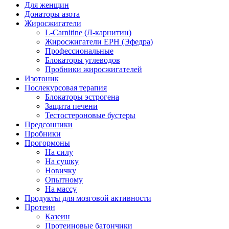
Для женщин
Донаторы азота
Жиросжигатели
L-Carnitine (Л-карнитин)
Жиросжигатели EPH (Эфедра)
Профессиональные
Блокаторы углеводов
Пробники жиросжигателей
Изотоник
Послекурсовая терапия
Блокаторы эстрогена
Защита печени
Тестостероновые бустеры
Предсонники
Пробники
Прогормоны
На силу
На сушку
Новичку
Опытному
На массу
Продукты для мозговой активности
Протеин
Казеин
Протеиновые батончики