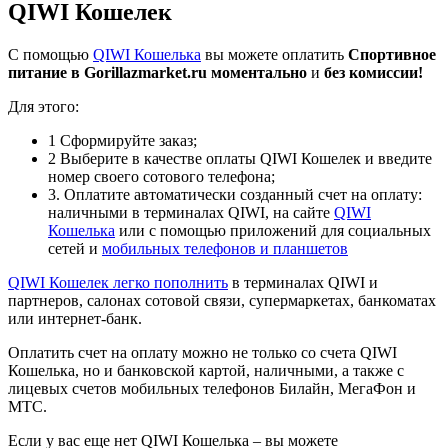
QIWI Кошелек
С помощью
QIWI Кошелька
вы можете оплатить
Спортивное
питание в Gorillazmarket.ru
моментально
и
без комиссии!
Для этого:
1
Сформируйте заказ;
2
Выберите в качестве оплаты QIWI Кошелек и введите
номер своего сотового телефона;
3
. Оплатите автоматически созданный счет на оплату:
наличными в терминалах QIWI, на сайте
QIWI
Кошелька
или с помощью приложений для социальных
сетей и
мобильных телефонов и планшетов
QIWI Кошелек легко
пополнить
в терминалах QIWI и
партнеров, салонах сотовой связи, супермаркетах, банкоматах
или интернет-банк.
Оплатить счет на оплату можно не только со счета QIWI
Кошелька, но и банковской картой, наличными, а также с
лицевых счетов мобильных телефонов Билайн, МегаФон и
МТС.
Если у вас еще нет QIWI Кошелька – вы можете