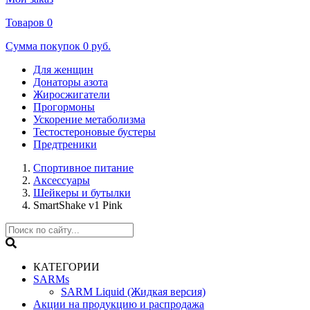
Товаров
0
Сумма покупок
0 руб.
Для женщин
Донаторы азота
Жиросжигатели
Прогормоны
Ускорение метаболизма
Тестостероновые бустеры
Предтреники
Спортивное питание
Аксессуары
Шейкеры и бутылки
SmartShake v1 Pink
КАТЕГОРИИ
SARMs
SARM Liquid (Жидкая версия)
Акции на продукцию и распродажа