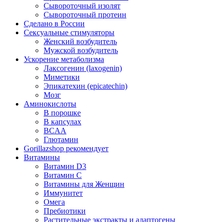
Сывороточный изолят
Сывороточный протеин
Сделано в России
Сексуальные стимуляторы
Женский возбудитель
Мужской возбудитель
Ускорение метаболизма
Лаксогенин (laxogenin)
Миметики
Эпикатехин (epicatechin)
Мозг
Аминокислоты
В порошке
В капсулах
BCAA
Глютамин
Gorillazshop рекомендует
Витамины
Витамин D3
Витамин С
Витамины для Женщин
Иммунитет
Омега
Пребиотики
Растительные экстракты и адаптогены