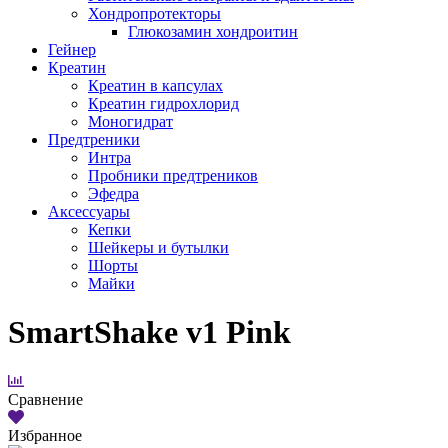
Хондропротекторы
Глюкозамин хондроитин
Гейнер
Креатин
Креатин в капсулах
Креатин гидрохлорид
Моногидрат
Предтреники
Интра
Пробники предтреников
Эфедра
Аксессуары
Кепки
Шейкеры и бутылки
Шорты
Майки
SmartShake v1 Pink
Сравнение
Избранное