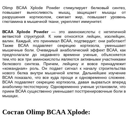
Olimp BCAA Xplode Powder стимулирует белковый синтез,
повышает выносливость мышц, защищает мышцы от
разрушения кортизолом, сжигает жир, повышает уровень
глютамина в мышечной ткани, укрепляет иммунитет.
ВСАА Xplode Powder
— это аминокислоты с нетипичной
ветвистой структурой. К ним относятся лейцин, изолейцин,
валин. Каждый, кто принимал ВСАА, подтвердит: они работают!
Также BCAA подавляет секрецию кортизола, уменьшает
мышечные боли. Очевидный анаболический эффект ВСАА, как
предполагали до недавнего времени ученые, объясняется
тем,что все три аминокислоты являются активными участниками
белкового синтеза. Причем, лейцину и вовсе принадлежит
«командная» роль. Он подает сигнал к началу строительства
нового белка внутри мышечной клетки. Дальнейшее изучение
ВСАА показало, что все куда проще и одновременно сложнее.
ВСАА подавляет секрецию кортизола, давая вырваться вперед
анаболику-тестостерону. Одновременно ученые установили, что
прием ВСАА существенно уменьшает посттренировочные боли в
мышцах.
Состав Olimp BCAA Xplode: