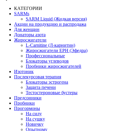
КАТЕГОРИИ
SARMs
SARM Liquid (Жидкая версия)
Акции на продукцию и распродажа
Для женщин
Донаторы азота
Жиросжигатели
L-Carnitine (Л-карнитин)
Жиросжигатели EPH (Эфедра)
Профессиональные
Блокаторы углеводов
Пробники жиросжигателей
Изотоник
Послекурсовая терапия
Блокаторы эстрогена
Защита печени
Тестостероновые бустеры
Предсонники
Пробники
Прогормоны
На силу
На сушку
Новичку
Опытному