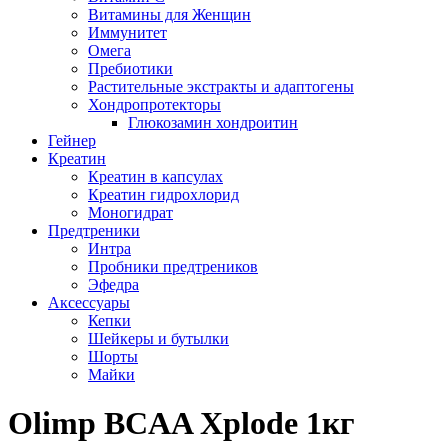
Витамины для Женщин
Иммунитет
Омега
Пребиотики
Растительные экстракты и адаптогены
Хондропротекторы
Глюкозамин хондроитин
Гейнер
Креатин
Креатин в капсулах
Креатин гидрохлорид
Моногидрат
Предтреники
Интра
Пробники предтреников
Эфедра
Аксессуары
Кепки
Шейкеры и бутылки
Шорты
Майки
Olimp BCAA Xplode 1кг