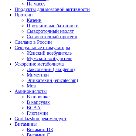
На массу
Продукты для мозговой активности
Протеин
Казеин
Протеиновые батончики
Сывороточный изолят
Сывороточный протеин
Сделано в России
Сексуальные стимуляторы
Женский возбудитель
Мужской возбудитель
Ускорение метаболизма
Лаксогенин (laxogenin)
Миметики
Эпикатехин (epicatechin)
Мозг
Аминокислоты
В порошке
В капсулах
BCAA
Глютамин
Gorillazshop рекомендует
Витамины
Витамин D3
Витамин С