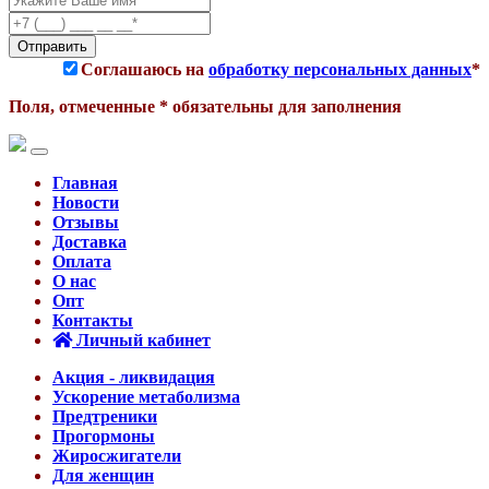
Соглашаюсь на
обработку персональных данных
*
Поля, отмеченные * обязательны для заполнения
Главная
Новости
Отзывы
Доставка
Оплата
О нас
Опт
Контакты
Личный кабинет
Акция - ликвидация
Ускорение метаболизма
Предтреники
Прогормоны
Жиросжигатели
Для женщин