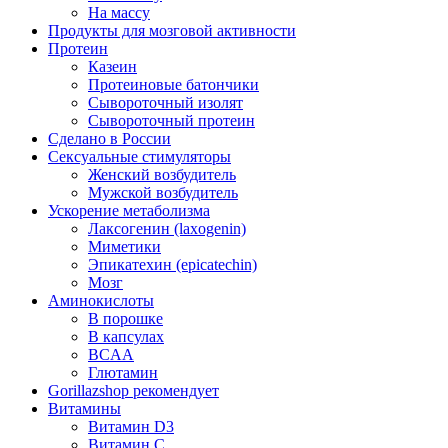
На массу
Продукты для мозговой активности
Протеин
Казеин
Протеиновые батончики
Сывороточный изолят
Сывороточный протеин
Сделано в России
Сексуальные стимуляторы
Женский возбудитель
Мужской возбудитель
Ускорение метаболизма
Лаксогенин (laxogenin)
Миметики
Эпикатехин (epicatechin)
Мозг
Аминокислоты
В порошке
В капсулах
BCAA
Глютамин
Gorillazshop рекомендует
Витамины
Витамин D3
Витамин С