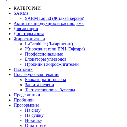
КАТЕГОРИИ
SARMs
SARM Liquid (Жидкая версия)
Акции на продукцию и распродажа
Для женщин
Донаторы азота
Жиросжигатели
L-Carnitine (Л-карнитин)
Жиросжигатели EPH (Эфедра)
Профессиональные
Блокаторы углеводов
Пробники жиросжигателей
Изотоник
Послекурсовая терапия
Блокаторы эстрогена
Защита печени
Тестостероновые бустеры
Предсонники
Пробники
Прогормоны
На силу
На сушку
Новичку
Опытному