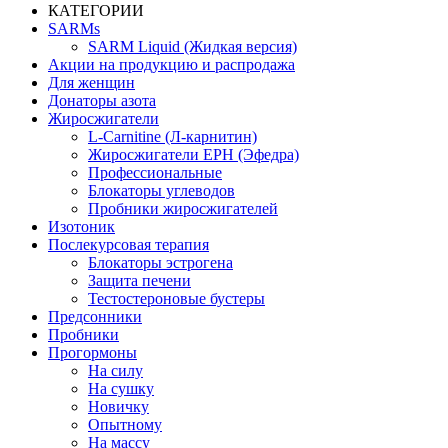
КАТЕГОРИИ
SARMs
SARM Liquid (Жидкая версия)
Акции на продукцию и распродажа
Для женщин
Донаторы азота
Жиросжигатели
L-Carnitine (Л-карнитин)
Жиросжигатели EPH (Эфедра)
Профессиональные
Блокаторы углеводов
Пробники жиросжигателей
Изотоник
Послекурсовая терапия
Блокаторы эстрогена
Защита печени
Тестостероновые бустеры
Предсонники
Пробники
Прогормоны
На силу
На сушку
Новичку
Опытному
На массу