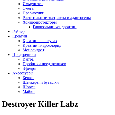
Иммунитет
Омега
Пребиотики
Растительные экстракты и адаптогены
Хондропротекторы
Глюкозамин хондроитин
Гейнер
Креатин
Креатин в капсулах
Креатин гидрохлорид
Моногидрат
Предтреники
Интра
Пробники предтреников
Эфедра
Аксессуары
Кепки
Шейкеры и бутылки
Шорты
Майки
Destroyer Killer Labz