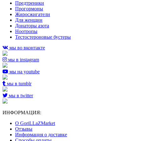
Предтреники
Прогормоны
Жиросжигатели
Для женщин
Донаторы азота
Ноотропы
Тестостероновые бустеры
мы во вконтакте
мы в instagram
мы на youtube
мы в tumblr
мы в twitter
ИНФОРМАЦИЯ:
О GoriLLaZMarket
Отзывы
Информация о доставке
Способы оплаты