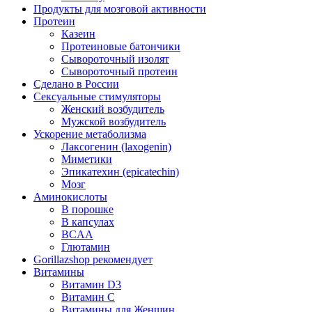
Продукты для мозговой активности
Протеин
Казеин
Протеиновые батончики
Сывороточный изолят
Сывороточный протеин
Сделано в России
Сексуальные стимуляторы
Женский возбудитель
Мужской возбудитель
Ускорение метаболизма
Лаксогенин (laxogenin)
Миметики
Эпикатехин (epicatechin)
Мозг
Аминокислоты
В порошке
В капсулах
BCAA
Глютамин
Gorillazshop рекомендует
Витамины
Витамин D3
Витамин С
Витамины для Женщин