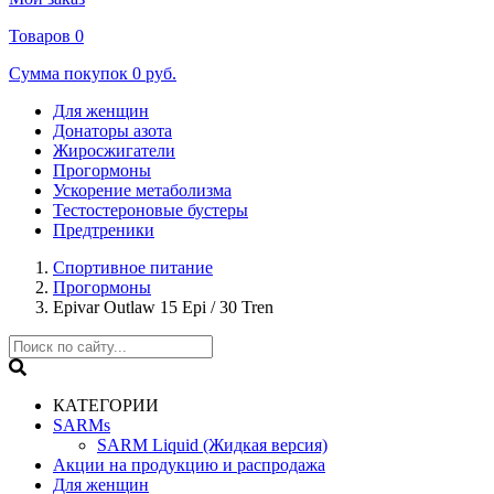
Товаров
0
Сумма покупок
0 руб.
Для женщин
Донаторы азота
Жиросжигатели
Прогормоны
Ускорение метаболизма
Тестостероновые бустеры
Предтреники
Спортивное питание
Прогормоны
Epivar Outlaw 15 Epi / 30 Tren
КАТЕГОРИИ
SARMs
SARM Liquid (Жидкая версия)
Акции на продукцию и распродажа
Для женщин