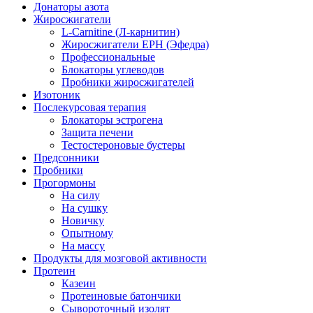
Донаторы азота
Жиросжигатели
L-Carnitine (Л-карнитин)
Жиросжигатели EPH (Эфедра)
Профессиональные
Блокаторы углеводов
Пробники жиросжигателей
Изотоник
Послекурсовая терапия
Блокаторы эстрогена
Защита печени
Тестостероновые бустеры
Предсонники
Пробники
Прогормоны
На силу
На сушку
Новичку
Опытному
На массу
Продукты для мозговой активности
Протеин
Казеин
Протеиновые батончики
Сывороточный изолят