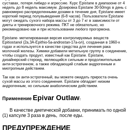
суставах, потеря либидо и агрессию. Курс Epistane в диапазоне от 4
недель до 8 недель максимум. Дозировка Epistane 30-50mgs в день с
равномерно распределенными дозами в течение дня, Epistane имеет
короткий период полувыведения (6-8 часов). Пользователи Epistane
могут ожидать сухого набора массы от 3 до 7 кг в зависимости от
диеты и тренировочного режима. ПКТ не обязательно, но
рекомендовано как и при использовании любого прогормона.
Epistane- метилированная версия контролируемых веществ
Epitiostanol (2а,3А-Epithio-5a-androstan-17а-ол), созданная в 1960-х
годах и используется в качестве средства для лечения рака
молочной железы. Химики добавили метильную группу в соединение,
чтобы создать продукт, известный как Epistane. Epistane,
дизайнерский стероид, являющийся сильным и продолжительным
анти-эстрогенном, а также обладающий слабым андрогенным и
миотропным действием.
Так как он анти-эстрогенный, вы можете ожидать прироста очень
сухой массы из этого соединения. Epistane обладает низким
андрогенным, но сильным анаболическим действием.
Epivar Outlaw
Применение
:
В качестве диетической добавки, принимать по одной
(1) капсуле 3 раза в день, после еды.
ПРЕДУПРЕЖДЕНИЕ