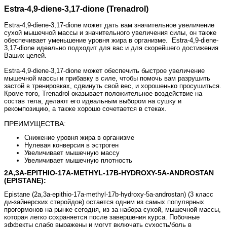
Estra-4,9-diene-3,17-dione (Trenadrol)
Estra-4,9-diene-3,17-dione может дать вам значительное увеличение
сухой мышечной массы и значительного увеличения силы, он также
обеспечивает уменьшение уровня жира в организме. Estra-4,9-diene-
3,17-dione идеально подходит для вас и для скорейшего достижения
Ваших целей.
Estra-4,9-diene-3,17-dione может обеспечить быстрое увеличение
мышечной массы и прибавку в силе, чтобы помочь вам разрушить
застой в тренировках, сдвинуть свой вес, и хорошенько просушиться.
Кроме того, Trenadrol оказывает положительное воздействие на
состав тела, делают его идеальным выбором на сушку и
рекомпозицию, а также хорошо сочетается в стеках.
ПРЕИМУЩЕСТВА:
Снижение уровня жира в организме
Нулевая конверсия в эстроген
Увеличивает мышечную массу
Увеличивает мышечную плотность
2A,3A-EPITHIO-17A-METHYL-17B-HYDROXY-5A-ANDROSTAN
(EPISTANE):
Epistane (2a,3a-epithio-17a-methyl-17b-hydroxy-5a-androstan) (3 класс
ди-зайнерских стеройдов) остается одним из самых популярных
прогормонов на рынке сегодня, из за набора сухой, мышечной массы,
которая легко сохраняется после завершения курса. Побочные
эффекты слабо выражены и могут включать сухость/боль в