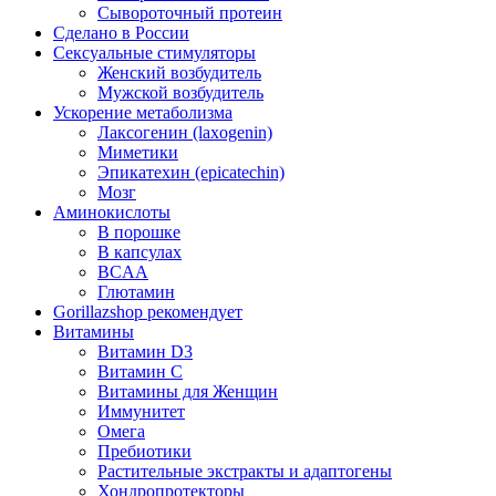
Сывороточный протеин
Сделано в России
Сексуальные стимуляторы
Женский возбудитель
Мужской возбудитель
Ускорение метаболизма
Лаксогенин (laxogenin)
Миметики
Эпикатехин (epicatechin)
Мозг
Аминокислоты
В порошке
В капсулах
BCAA
Глютамин
Gorillazshop рекомендует
Витамины
Витамин D3
Витамин С
Витамины для Женщин
Иммунитет
Омега
Пребиотики
Растительные экстракты и адаптогены
Хондропротекторы