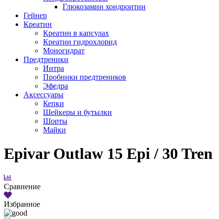
Глюкозамин хондроитин
Гейнер
Креатин
Креатин в капсулах
Креатин гидрохлорид
Моногидрат
Предтреники
Интра
Пробники предтреников
Эфедра
Аксессуары
Кепки
Шейкеры и бутылки
Шорты
Майки
Epivar Outlaw 15 Epi / 30 Tren
Сравнение
Избранное