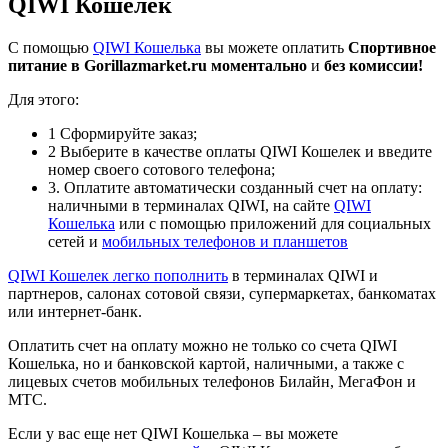
QIWI Кошелек
С помощью
QIWI Кошелька
вы можете оплатить
Спортивное
питание в Gorillazmarket.ru
моментально
и
без комиссии!
Для этого:
1
Сформируйте заказ;
2
Выберите в качестве оплаты QIWI Кошелек и введите
номер своего сотового телефона;
3
. Оплатите автоматически созданный счет на оплату:
наличными в терминалах QIWI, на сайте
QIWI
Кошелька
или с помощью приложений для социальных
сетей и
мобильных телефонов и планшетов
QIWI Кошелек легко
пополнить
в терминалах QIWI и
партнеров, салонах сотовой связи, супермаркетах, банкоматах
или интернет-банк.
Оплатить счет на оплату можно не только со счета QIWI
Кошелька, но и банковской картой, наличными, а также с
лицевых счетов мобильных телефонов Билайн, МегаФон и
МТС.
Если у вас еще нет QIWI Кошелька – вы можете