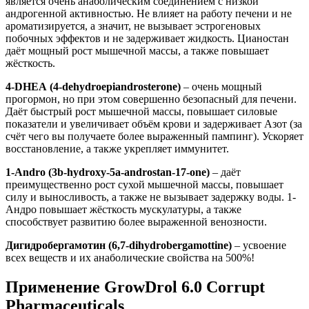
является очень анаболическим соединением с низкой
андрогенной активностью. Не влияет на работу печени и не
ароматизируется, а значит, не вызывает эстрогеновых
побочных эффектов и не задерживает жидкость. Цианостан
даёт мощный рост мышечной массы, а также повышает
жёсткость.
4-DHEA (4-dehydroepiandrosterone)
– очень мощный
прогормон, но при этом совершенно безопасный для печени.
Даёт быстрый рост мышечной массы, повышает силовые
показатели и увеличивает объём крови и задерживает Азот (за
счёт чего вы получаете более выраженный пампинг). Ускоряет
восстановление, а также укрепляет иммунитет.
1-Andro (3b-hydroxy-5a-androstan-17-one)
– даёт
преимущественно рост сухой мышечной массы, повышает
силу и выносливость, а также не вызывает задержку воды. 1-
Андро повышает жёсткость мускулатуры, а также
способствует развитию более выраженной венозности.
Дигидробергамотин (6,7-dihydrobergamottine)
– усвоение
всех веществ и их анаболические свойства на 500%!
Применение GrowDrol 6.0 Corrupt
Pharmaceuticals