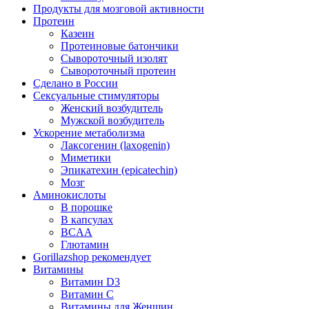
Продукты для мозговой активности
Протеин
Казеин
Протеиновые батончики
Сывороточный изолят
Сывороточный протеин
Сделано в России
Сексуальные стимуляторы
Женский возбудитель
Мужской возбудитель
Ускорение метаболизма
Лаксогенин (laxogenin)
Миметики
Эпикатехин (epicatechin)
Мозг
Аминокислоты
В порошке
В капсулах
BCAA
Глютамин
Gorillazshop рекомендует
Витамины
Витамин D3
Витамин С
Витамины для Женщин