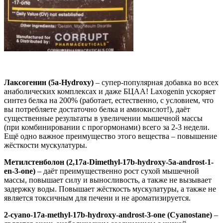
Лаксогенин (5a-Hydroxy)
– супер-популярная добавка во всех
анаболических комплексах и даже БЦАА! Laxogenin ускоряет
синтез белка на 200% (работает, естественно, с условием, что
вы потребляете достаточно белка и амиокислот!), даёт
существенные результаты в увеличении мышечной массы
(при комбинировании с прогормонами) всего за 2-3 недели.
Ещё одно важное преимущество этого вещества – повышение
жёсткости мускулатуры.
Метилстенболон (2,17
a
-
Dimethyl
-17
b
-
hydroxy
-5
a
-
androst
-1-
en
-3-
one
)
– даёт преимущественно рост сухой мышечной
массы, повышает силу и выносливость, а также не вызывает
задержку воды. Повышает жёсткость мускулатуры, а также не
является токсичным для печени и не ароматизируется.
2-cyano-17a-methyl-17b-hydroxy-androst-3-one (Cyanostane)
–