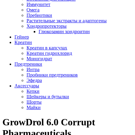
Иммунитет
Омега
Пребиотики
Растительные экстракты и адаптогены
Хондропротекторы
Глюкозамин хондроитин
Гейнер
Креатин
Креатин в капсулах
Креатин гидрохлорид
Моногидрат
Предтреники
Интра
Пробники предтреников
Эфедра
Аксессуары
Кепки
Шейкеры и бутылки
Шорты
Майки
GrowDrol 6.0 Corrupt
Pharmaceuticals