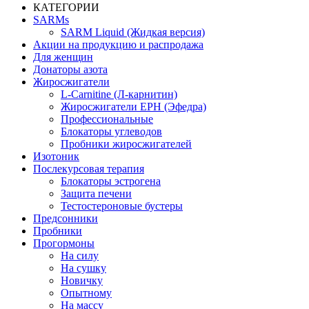
КАТЕГОРИИ
SARMs
SARM Liquid (Жидкая версия)
Акции на продукцию и распродажа
Для женщин
Донаторы азота
Жиросжигатели
L-Carnitine (Л-карнитин)
Жиросжигатели EPH (Эфедра)
Профессиональные
Блокаторы углеводов
Пробники жиросжигателей
Изотоник
Послекурсовая терапия
Блокаторы эстрогена
Защита печени
Тестостероновые бустеры
Предсонники
Пробники
Прогормоны
На силу
На сушку
Новичку
Опытному
На массу