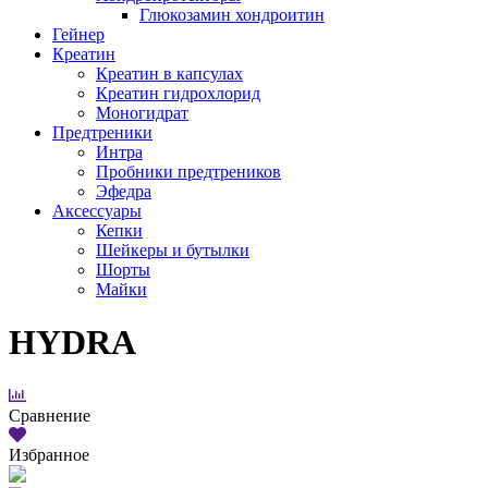
Глюкозамин хондроитин
Гейнер
Креатин
Креатин в капсулах
Креатин гидрохлорид
Моногидрат
Предтреники
Интра
Пробники предтреников
Эфедра
Аксессуары
Кепки
Шейкеры и бутылки
Шорты
Майки
HYDRA
Сравнение
Избранное