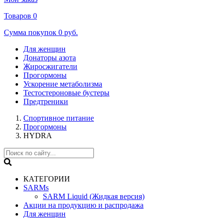
Товаров
0
Сумма покупок
0 руб.
Для женщин
Донаторы азота
Жиросжигатели
Прогормоны
Ускорение метаболизма
Тестостероновые бустеры
Предтреники
Спортивное питание
Прогормоны
HYDRA
КАТЕГОРИИ
SARMs
SARM Liquid (Жидкая версия)
Акции на продукцию и распродажа
Для женщин