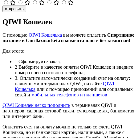
отправить
QIWI Кошелек
С помощью
QIWI Кошелька
вы можете оплатить
Спортивное
питание в Gorillazmarket.ru
моментально
и
без комиссии!
Для этого:
1
Сформируйте заказ;
2
Выберите в качестве оплаты QIWI Кошелек и введите
номер своего сотового телефона;
3
. Оплатите автоматически созданный счет на оплату:
наличными в терминалах QIWI, на сайте
QIWI
Кошелька
или с помощью приложений для социальных
сетей и
мобильных телефонов и планшетов
QIWI Кошелек легко
пополнить
в терминалах QIWI и
партнеров, салонах сотовой связи, супермаркетах, банкоматах
или интернет-банк.
Оплатить счет на оплату можно не только со счета QIWI
Кошелька, но и банковской картой, наличными, а также с
лицевых счетов мобильных телефонов Билайн, МегаФон и