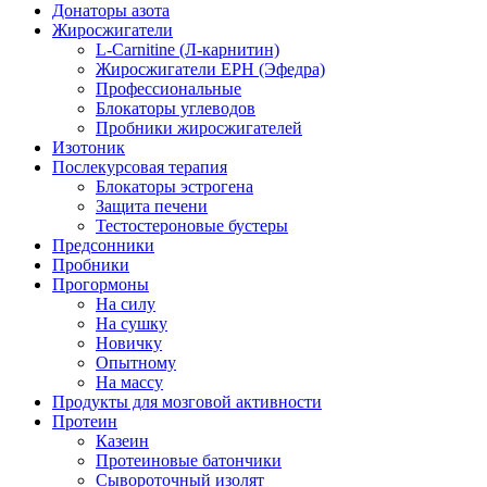
Донаторы азота
Жиросжигатели
L-Carnitine (Л-карнитин)
Жиросжигатели EPH (Эфедра)
Профессиональные
Блокаторы углеводов
Пробники жиросжигателей
Изотоник
Послекурсовая терапия
Блокаторы эстрогена
Защита печени
Тестостероновые бустеры
Предсонники
Пробники
Прогормоны
На силу
На сушку
Новичку
Опытному
На массу
Продукты для мозговой активности
Протеин
Казеин
Протеиновые батончики
Сывороточный изолят