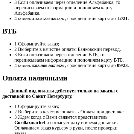
3
Если оплачиваем через отделение Альфабанка, то
переписываем информацию и пополняем карту
Альфабанка.
4
, срок действия карты до
12/21
.
№ карты
4154 8120 5168 4276
ВТБ
1
Сформируйте заказ;
2
Выберите в качестве оплаты Банковский перевод.
3
Если оплачиваем через отделение ВТБ, то
переписываем информацию и пополняем карту ВТБ.
4
, срок действия карты до
09/23
.
№ карты
5368 2901 8667 5924
Оплата наличными
Данный вид оплаты действует только на заказы с
доставкой по Санкт-Петербургу.
1
Сформируйте заказ;
2
Выберите в качестве оплаты - Оплата при доставке.
3
Ждем когда с Вами свяжется представитель
Gorillazmarket
и согласует дату и время доставки.
Оплачиваем заказ курьеру в руки, после проверки
заказа.