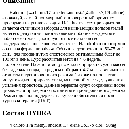
Описание:
Halodrol ( 4-chloro-17a-methyl-androst-1,4-diene-3,17b-dione)
- пожалуй, самый популярный и проверенный временем
прогормон на рынке сегодня. Haladrol из всех прогормонов
является отличным выбором для начинающих пользователей,
из-за его репутации - минимальные побочные эффекты и
набор сухой массы, которую относительно легко
поддерживать после окончания курса. Halodrol это прогормон
оральная форма turinabol-а. Обычные дозировки по 50-75 мг/
день, для продвинутых спортсменов оптимальным будет до
100 мг в день. Курс рассчитывается на 4-6 недель.
Пользователи Haladrol-а могут ожидать прироста сухой массы
без задержки воды, в среднем набирают 4-7 кг в зависимости
от диеты и тренировочного режима. Так же пользователи
могут ожидать прироста силы, мышечной массы, улучшения
усиления кровотока. Данные эффекты будут сохранены после
цикла, если придерживаться диеты и тренировочного режима.
Рекомендована поддержка на курсе и обязательная после
курсовая терапия (ПКТ).
Состав
HYDRA
4-chloro-17a-methyl-androst-1,4-diene-3b,17b-diol - 50mg