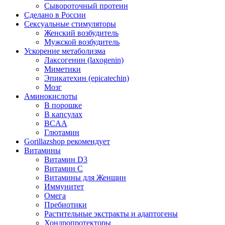
Сывороточный протеин
Сделано в России
Сексуальные стимуляторы
Женский возбудитель
Мужской возбудитель
Ускорение метаболизма
Лаксогенин (laxogenin)
Миметики
Эпикатехин (epicatechin)
Мозг
Аминокислоты
В порошке
В капсулах
BCAA
Глютамин
Gorillazshop рекомендует
Витамины
Витамин D3
Витамин С
Витамины для Женщин
Иммунитет
Омега
Пребиотики
Растительные экстракты и адаптогены
Хондропротекторы