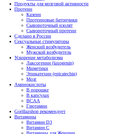
Продукты для мозговой активности
Протеин
Казеин
Протеиновые батончики
Сывороточный изолят
Сывороточный протеин
Сделано в России
Сексуальные стимуляторы
Женский возбудитель
Мужской возбудитель
Ускорение метаболизма
Лаксогенин (laxogenin)
Миметики
Эпикатехин (epicatechin)
Мозг
Аминокислоты
В порошке
В капсулах
BCAA
Глютамин
Gorillazshop рекомендует
Витамины
Витамин D3
Витамин С
Витамины для Женщин