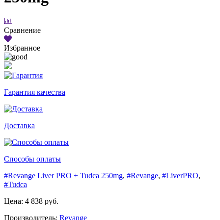
Сравнение
Избранное
Гарантия качества
Доставка
Способы оплаты
#Revange Liver PRO + Tudca 250mg
,
#Revange
,
#LiverPRO
,
#Tudca
Цена: 4 838 руб.
Производитель:
Revange