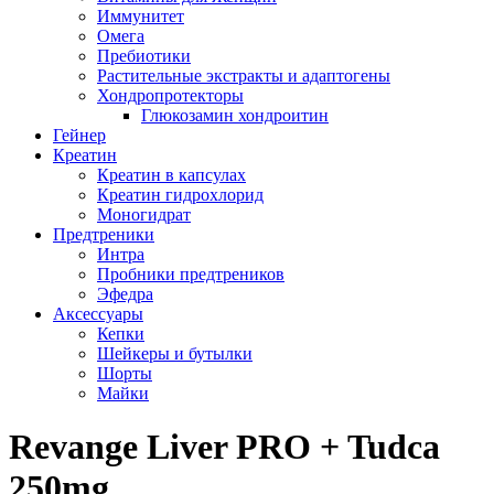
Иммунитет
Омега
Пребиотики
Растительные экстракты и адаптогены
Хондропротекторы
Глюкозамин хондроитин
Гейнер
Креатин
Креатин в капсулах
Креатин гидрохлорид
Моногидрат
Предтреники
Интра
Пробники предтреников
Эфедра
Аксессуары
Кепки
Шейкеры и бутылки
Шорты
Майки
Revange Liver PRO + Tudca
250mg