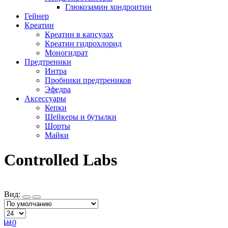
Глюкозамин хондроитин
Гейнер
Креатин
Креатин в капсулах
Креатин гидрохлорид
Моногидрат
Предтреники
Интра
Пробники предтреников
Эфедра
Аксессуары
Кепки
Шейкеры и бутылки
Шорты
Майки
Controlled Labs
Вид:
0