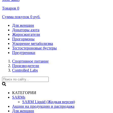
Товаров
0
Сумма покупок
0 руб.
Для женщин
Донаторы азота
Жиросжигатели
Прогормоны
Ускорение метаболизма
Тестостероновые бустеры
Предтреники
Спортивное питание
Производители
Controlled Labs
КАТЕГОРИИ
SARMs
SARM Liquid (Жидкая версия)
Акции на продукцию и распродажа
Для женщин