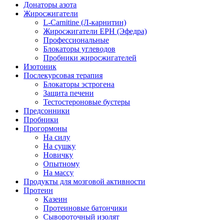
Донаторы азота
Жиросжигатели
L-Carnitine (Л-карнитин)
Жиросжигатели EPH (Эфедра)
Профессиональные
Блокаторы углеводов
Пробники жиросжигателей
Изотоник
Послекурсовая терапия
Блокаторы эстрогена
Защита печени
Тестостероновые бустеры
Предсонники
Пробники
Прогормоны
На силу
На сушку
Новичку
Опытному
На массу
Продукты для мозговой активности
Протеин
Казеин
Протеиновые батончики
Сывороточный изолят