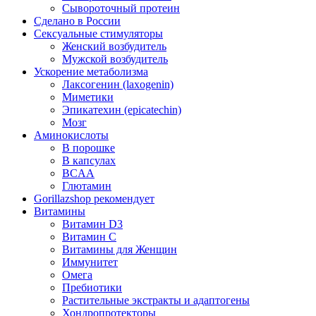
Сывороточный протеин
Сделано в России
Сексуальные стимуляторы
Женский возбудитель
Мужской возбудитель
Ускорение метаболизма
Лаксогенин (laxogenin)
Миметики
Эпикатехин (epicatechin)
Мозг
Аминокислоты
В порошке
В капсулах
BCAA
Глютамин
Gorillazshop рекомендует
Витамины
Витамин D3
Витамин С
Витамины для Женщин
Иммунитет
Омега
Пребиотики
Растительные экстракты и адаптогены
Хондропротекторы