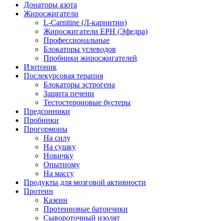
Донаторы азота
Жиросжигатели
L-Carnitine (Л-карнитин)
Жиросжигатели EPH (Эфедра)
Профессиональные
Блокаторы углеводов
Пробники жиросжигателей
Изотоник
Послекурсовая терапия
Блокаторы эстрогена
Защита печени
Тестостероновые бустеры
Предсонники
Пробники
Прогормоны
На силу
На сушку
Новичку
Опытному
На массу
Продукты для мозговой активности
Протеин
Казеин
Протеиновые батончики
Сывороточный изолят