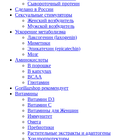
Сывороточный протеин
Сделано в России
Сексуальные стимуляторы
Женский возбудитель
Мужской возбудитель
Ускорение метаболизма
Лаксогенин (laxogenin)
Миметики
Эпикатехин (epicatechin)
Мозг
Аминокислоты
В порошке
В капсулах
BCAA
Глютамин
Gorillazshop рекомендует
Витамины
Витамин D3
Витамин С
Витамины для Женщин
Иммунитет
Омега
Пребиотики
Растительные экстракты и адаптогены
Хондропротекторы