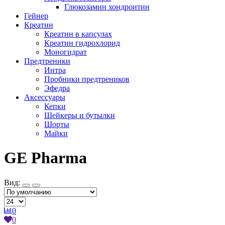
Глюкозамин хондроитин
Гейнер
Креатин
Креатин в капсулах
Креатин гидрохлорид
Моногидрат
Предтреники
Интра
Пробники предтреников
Эфедра
Аксессуары
Кепки
Шейкеры и бутылки
Шорты
Майки
GE Pharma
Вид:
0
0