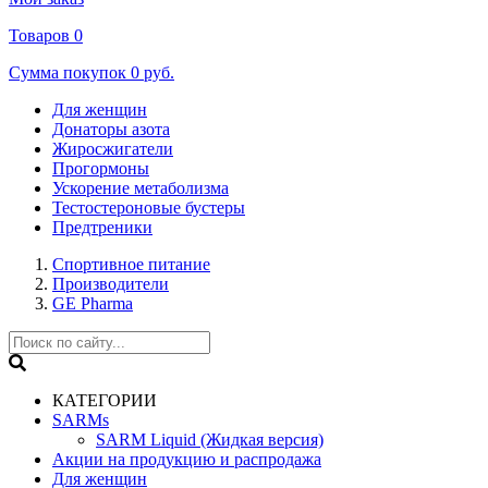
Товаров
0
Сумма покупок
0 руб.
Для женщин
Донаторы азота
Жиросжигатели
Прогормоны
Ускорение метаболизма
Тестостероновые бустеры
Предтреники
Спортивное питание
Производители
GE Pharma
КАТЕГОРИИ
SARMs
SARM Liquid (Жидкая версия)
Акции на продукцию и распродажа
Для женщин