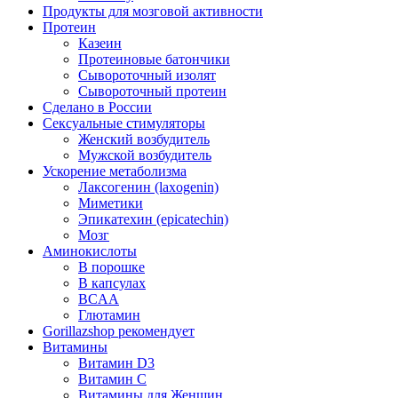
Продукты для мозговой активности
Протеин
Казеин
Протеиновые батончики
Сывороточный изолят
Сывороточный протеин
Сделано в России
Сексуальные стимуляторы
Женский возбудитель
Мужской возбудитель
Ускорение метаболизма
Лаксогенин (laxogenin)
Миметики
Эпикатехин (epicatechin)
Мозг
Аминокислоты
В порошке
В капсулах
BCAA
Глютамин
Gorillazshop рекомендует
Витамины
Витамин D3
Витамин С
Витамины для Женщин