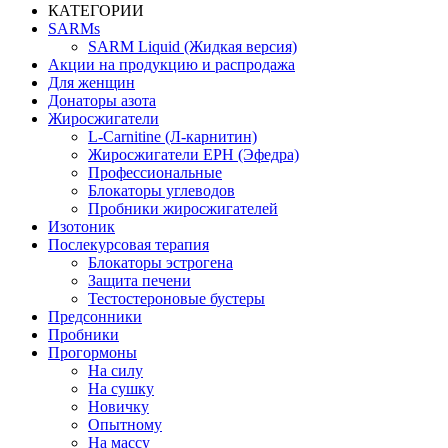
КАТЕГОРИИ
SARMs
SARM Liquid (Жидкая версия)
Акции на продукцию и распродажа
Для женщин
Донаторы азота
Жиросжигатели
L-Carnitine (Л-карнитин)
Жиросжигатели EPH (Эфедра)
Профессиональные
Блокаторы углеводов
Пробники жиросжигателей
Изотоник
Послекурсовая терапия
Блокаторы эстрогена
Защита печени
Тестостероновые бустеры
Предсонники
Пробники
Прогормоны
На силу
На сушку
Новичку
Опытному
На массу