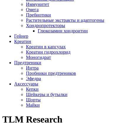
Иммунитет
Омега
Пребиотики
Растительные экстракты и адаптогены
Хондропротекторы
Глюкозамин хондроитин
Гейнер
Креатин
Креатин в капсулах
Креатин гидрохлорид
Моногидрат
Предтреники
Интра
Пробники предтреников
Эфедра
Аксессуары
Кепки
Шейкеры и бутылки
Шорты
Майки
TLM Research