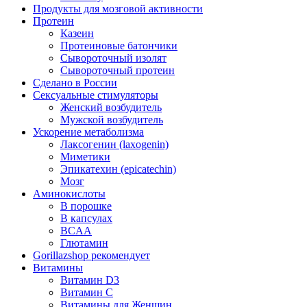
Продукты для мозговой активности
Протеин
Казеин
Протеиновые батончики
Сывороточный изолят
Сывороточный протеин
Сделано в России
Сексуальные стимуляторы
Женский возбудитель
Мужской возбудитель
Ускорение метаболизма
Лаксогенин (laxogenin)
Миметики
Эпикатехин (epicatechin)
Мозг
Аминокислоты
В порошке
В капсулах
BCAA
Глютамин
Gorillazshop рекомендует
Витамины
Витамин D3
Витамин С
Витамины для Женщин