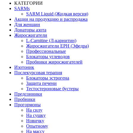
КАТЕГОРИИ
SARMs
SARM Liquid (Жидкая версия)
Акции на продукцию и распродажа
Для женщин
Донаторы азота
Жиросжигатели
L-Carnitine (Л-карнитин)
Жиросжигатели EPH (Эфедра)
Профессиональные
Блокаторы углеводов
Пробники жиросжигателей
Изотоник
Послекурсовая терапия
Блокаторы эстрогена
Защита печени
Тестостероновые бустеры
Предсонники
Пробники
Прогормоны
На силу
На сушку
Новичку
Опытному
На массу