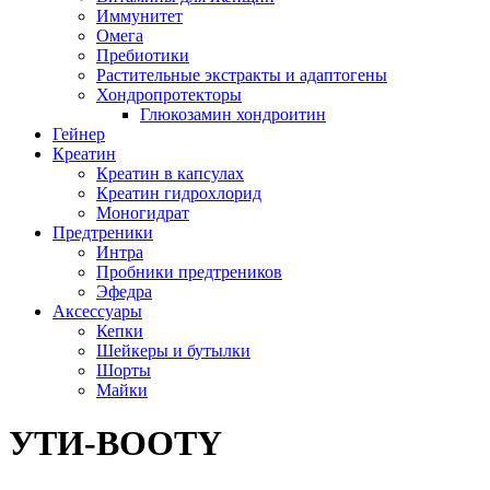
Иммунитет
Омега
Пребиотики
Растительные экстракты и адаптогены
Хондропротекторы
Глюкозамин хондроитин
Гейнер
Креатин
Креатин в капсулах
Креатин гидрохлорид
Моногидрат
Предтреники
Интра
Пробники предтреников
Эфедра
Аксессуары
Кепки
Шейкеры и бутылки
Шорты
Майки
УТИ-BOOTY